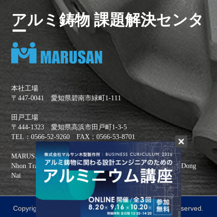
アルミ鋳物 課題解決センタ
ー
本社工場
〒447-0041 愛知県碧南市緑町1-111
田戸工場
〒444-1323 愛知県高浜市田戸町1-3-5
TEL：0566-52-9260 FAX：0566-53-8701
MARUSAN VIETNAM ／
Nhon Trach III Industrial Park, Stage2, Nhon Trach District, Dong
Nai
Copyright ©
株式会社マルサン木型製作所
All Rights Reserved.