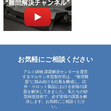
お気軽にご相談ください
アルミ鋳物 課題解決センターを運営
するマルサン木型製作所は、 ”無理難
題”に挑み続ける社風を醸成し、試
作・小ロット製品における皆様の課
題を解決してきました。 私たちの砂
型鋳造技術で、必ず皆様の課題を解
決します。お気軽にご相談くださ
い。