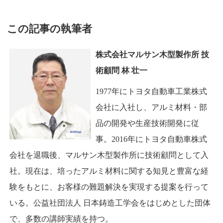
この記事の執筆者
株式会社マルサン木型製作所 技
術顧問 林 壮一
1977年にトヨタ自動車工業株式
会社に入社し、アルミ材料・部
品の開発や生産技術開発に従
事。2016年にトヨタ自動車株式
会社を退職後、マルサン木型製作所に技術顧問として入
社。現在は、培ったアルミ材料に関する知見と豊富な経
験をもとに、お客様の難題解決を実現する提案を行って
いる。公益社団法人 日本鋳造工学会をはじめとした団体
で、多数の講師実績を持つ。