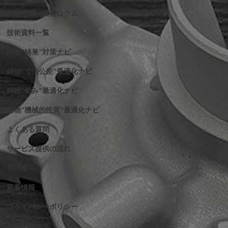
技術情報・技術コラム
技術資料一覧
鋳物”鋳巣”対策ナビ
鋳物”寸法公差”最適化ナビ
鋳物”歪み”最適化ナビ
鋳物”機械的性質”最適化ナビ
よくある質問
サービス提供の流れ
用語集
新着情報
プライバシーポリシー
サイトマップ