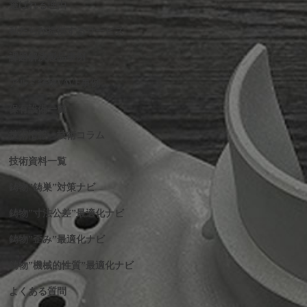
選ばれる理由
私たちが提供するサービス
課題解決製品事例
アルミ鋳物VAVE事例
保有設備一覧
技術情報・技術コラム
技術資料一覧
鋳物”鋳巣”対策ナビ
鋳物”寸法公差”最適化ナビ
鋳物”歪み”最適化ナビ
鋳物”機械的性質”最適化ナビ
よくある質問