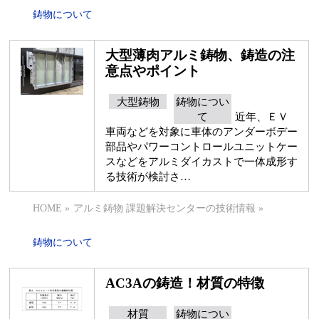
鋳物について
大型薄肉アルミ鋳物、鋳造の注
意点やポイント
大型鋳物
鋳物につい
て
近年、ＥＶ
車両などを対象に車体のアンダーボデー
部品やパワーコントロールユニットケー
スなどをアルミダイカストで一体成形す
る技術が検討さ…
HOME
»
アルミ鋳物 課題解決センターの技術情報
»
鋳物について
AC3Aの鋳造！材質の特徴
材質
鋳物につい