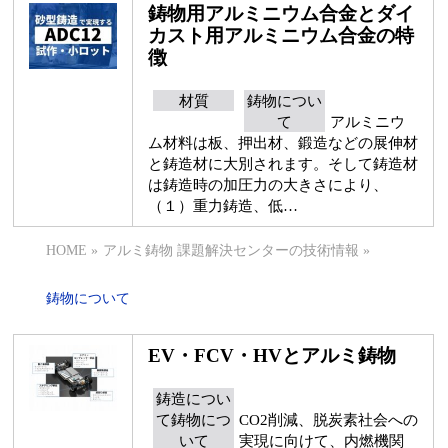
鋳物用アルミニウム合金とダイ
カスト用アルミニウム合金の特
徴
材質
鋳物につい
て
アルミニウ
ム材料は板、押出材、鍛造などの展伸材
と鋳造材に大別されます。そして鋳造材
は鋳造時の加圧力の大きさにより、
（１）重力鋳造、低…
HOME
»
アルミ鋳物 課題解決センターの技術情報
»
鋳物について
EV・FCV・HVとアルミ鋳物
鋳造につい
て鋳物につ
CO2削減、脱炭素社会への
いて
実現に向けて、内燃機関