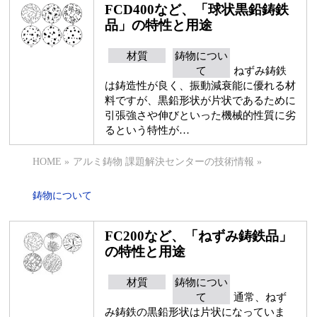
FCD400など、「球状黒鉛鋳鉄
品」の特性と用途
材質
鋳物につい
て
ねずみ鋳鉄
は鋳造性が良く、振動減衰能に優れる材
料ですが、黒鉛形状が片状であるために
引張強さや伸びといった機械的性質に劣
るという特性が…
HOME
»
アルミ鋳物 課題解決センターの技術情報
»
鋳物について
FC200など、「ねずみ鋳鉄品」
の特性と用途
材質
鋳物につい
て
通常、ねず
み鋳鉄の黒鉛形状は片状になっていま