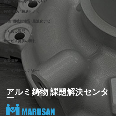
鋳物”寸法公差”最適化ナビ
鋳物”歪み”最適化ナビ
鋳物”機械的性質”最適化ナビ
よくある質問
サービス提供の流れ
用語集
新着情報
プライバシーポリシー
サイトマップ
アルミ鋳物 課題解決センタ
ー