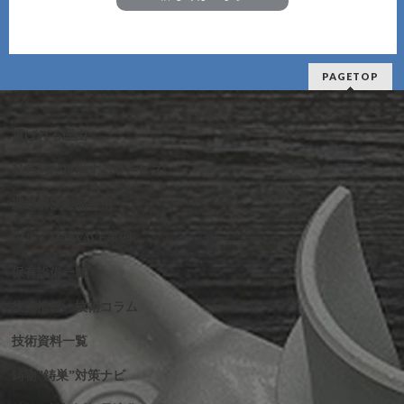
PAGETOP
選ばれる理由
私たちが提供するサービス
課題解決製品事例
アルミ鋳物VAVE事例
保有設備一覧
技術情報・技術コラム
技術資料一覧
鋳物”鋳巣”対策ナビ