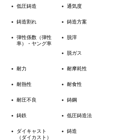
低圧鋳造
通気度
鋳造割れ
鋳造方案
弾性係数（弾性
脱滓
率）・ヤング率
脱ガス
耐力
耐摩耗性
耐熱性
耐食性
耐圧不良
鋳鋼
鋳鉄
低圧鋳造法
ダイキャスト
鋳造
（ダイカスト）