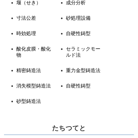
堰（せき）
成分分析
寸法公差
砂処理設備
時効処理
自硬性鋳型
酸化皮膜・酸化
セラミックモー
物
ルド法
精密鋳造法
重力金型鋳造法
消失模型鋳造法
自硬性鋳型
砂型鋳造法
たちつてと