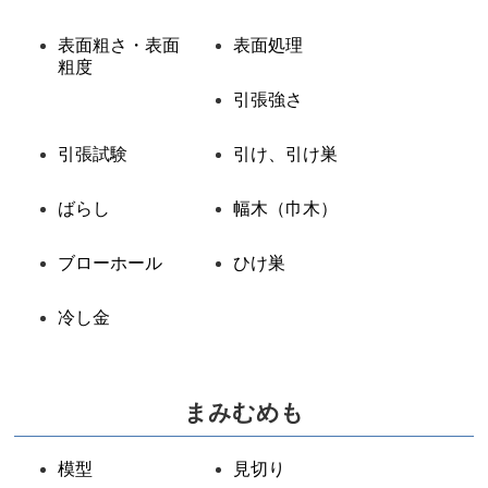
表面粗さ・表面
表面処理
粗度
引張強さ
引張試験
引け、引け巣
ばらし
幅木（巾木）
ブローホール
ひけ巣
冷し金
まみむめも
模型
見切り