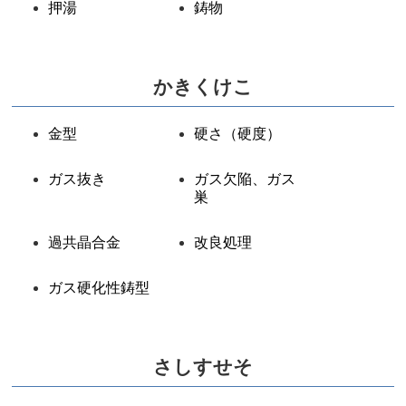
押湯
鋳物
かきくけこ
金型
硬さ（硬度）
ガス抜き
ガス欠陥、ガス
巣
過共晶合金
改良処理
ガス硬化性鋳型
さしすせそ