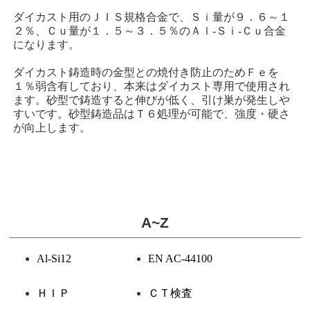
ダイカスト用のＪＩＳ規格合金で、Ｓｉ量が９．６～１
２％、Ｃｕ量が１．５～３．５％のＡｌ-Ｓｉ-Ｃｕ合金
になります。
ダイカスト鋳造時の金型との焼付き防止のためＦｅを
１％弱含有しており、本来はダイカスト専用で使用され
ます。砂型で鋳造すると伸びが低く、引け巣が発生しや
すいです。砂型鋳造品はＴ６処理が可能で、強度・硬さ
が向上します。
A~Z
Al-Si12
EN AC-44100
ＨＩＰ
ＣＴ検査