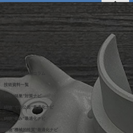
選ばれる理由
私たちが提供するサービス
課題解決製品事例
アルミ鋳物VAVE事例
保有設備一覧
技術情報・技術コラム
技術資料一覧
鋳物”鋳巣”対策ナビ
鋳物”寸法公差”最適化ナビ
鋳物”歪み”最適化ナビ
鋳物”機械的性質”最適化ナビ